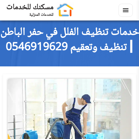
التجاوز
مسكنك للخدمات
إلى
للخدمات المنزلية
القائمة
ابحث
المحتوى
خدمات تنظيف الفلل في حفر الباطن
ابحث
في
| تنظيف وتعقيم 0546919629
مسكنك
تنظيف
توسيع
القائمة
منازل
الفرعية
نقل
توسيع
القائمة
عفش
الفرعية
اثاث
توسيع
القائمة
مستعمل
الفرعية
عزل
توسيع
القائمة
وتسربات
الفرعية