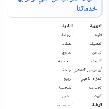
خدماتنا
العزيزية
البلدية
فليج
الروضة
المصيف
الصفاء
الباطن
المروج
الفيحاء
المحمدية
أبو موسى الأشعري
الواحة
الحزام الذهبي
الربيع
الصناعية
الفيصلية
النهضة
النخيل
قرطبة
السليمانية