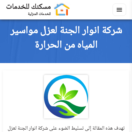
التجاوز
مسكنك للخدمات
إلى
للخدمات المنزلية
القائمة
ابحث
المحتوى
شركة انوار الجنة لعزل مواسير
ابحث
في
المياه من الحرارة
مسكنك
تنظيف
توسيع
القائمة
منازل
الفرعية
نقل
توسيع
القائمة
عفش
الفرعية
اثاث
توسيع
القائمة
مستعمل
الفرعية
عزل
توسيع
القائمة
وتسربات
الفرعية
تهدف هذه المقالة إلى تسليط الضوء على شركة انوار الجنة لعزل